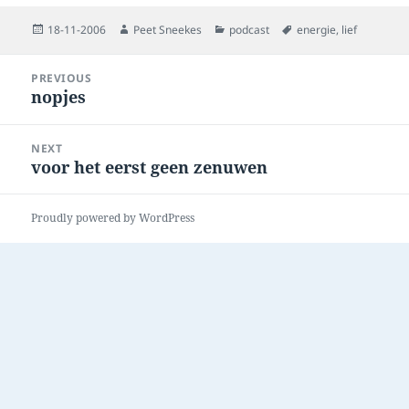
Posted
Author
Categories
Tags
18-11-2006
Peet Sneekes
podcast
energie
,
lief
on
Post
PREVIOUS
navigation
nopjes
Previous
post:
NEXT
voor het eerst geen zenuwen
Next
post:
Proudly powered by WordPress