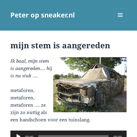
Peter op sneaker.nl
MENU
AND
WIDGETS
mijn stem is aangereden
Ik baal, mijn stem
is aangereden…. hij
is nu stuk ….
metaforen,
metaforen,
metaforen …. ze
zijn zo nuttig als
een handschoen voor een tuinslang.
Audio