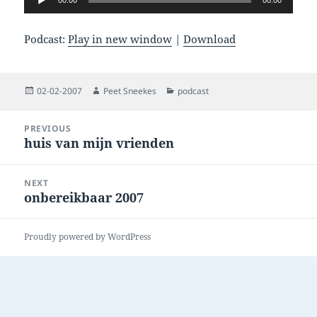
00:00
00:00
Player
Podcast:
Play in new window
|
Download
Posted
Author
Categories
02-02-2007
Peet Sneekes
podcast
on
Post
PREVIOUS
navigation
huis van mijn vrienden
Previous
post:
NEXT
onbereikbaar 2007
Next
post:
Proudly powered by WordPress