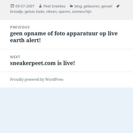
Posted
Author
Categories
Tags
09-07-2007
Peet Sneekes
blog
,
gebeuren
,
gevoel
on
broodje
,
geiser
,
kado
,
niksen
,
sparen
,
zonneschijn
Post
PREVIOUS
navigation
geen opname of foto apparatuur op live
Previous
earth alert!
post:
NEXT
sneakerpeet.com is live!
Next
post:
Proudly powered by WordPress