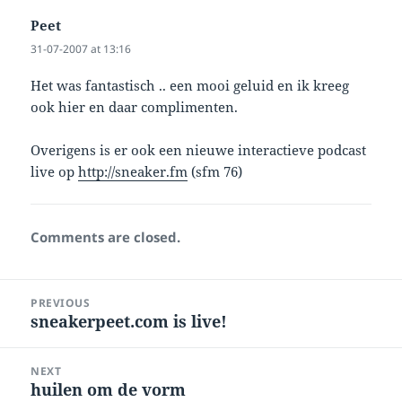
Peet
says:
31-07-2007 at 13:16
Het was fantastisch .. een mooi geluid en ik kreeg
ook hier en daar complimenten.
Overigens is er ook een nieuwe interactieve podcast
live op
http://sneaker.fm
(sfm 76)
Comments are closed.
Post
PREVIOUS
navigation
sneakerpeet.com is live!
Previous
post:
NEXT
huilen om de vorm
Next