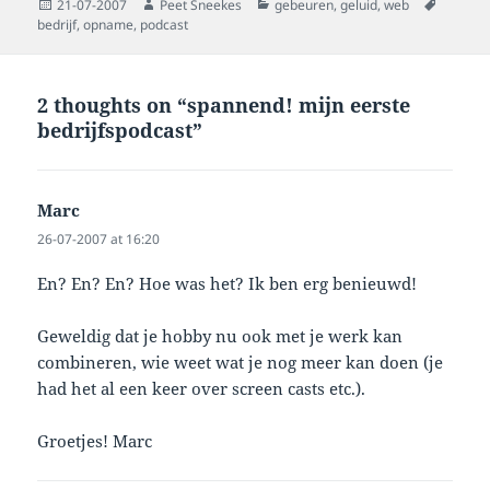
Posted
Author
Categories
Tags
21-07-2007
Peet Sneekes
gebeuren
,
geluid
,
web
on
bedrijf
,
opname
,
podcast
2 thoughts on “spannend! mijn eerste
bedrijfspodcast”
Marc
says:
26-07-2007 at 16:20
En? En? En? Hoe was het? Ik ben erg benieuwd!
Geweldig dat je hobby nu ook met je werk kan
combineren, wie weet wat je nog meer kan doen (je
had het al een keer over screen casts etc.).
Groetjes! Marc