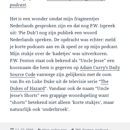
podcast
.
Het is een wonder omdat mijn fragmentjes
Nederlands gesproken zijn en dat nog P.W. (spreek
uit: ‘Pie Dub’) nog zijn publiek een woord
Nederlands spreken. De opdracht was echter: meld
je korte podcasts aan en ik speel ze op mijn podcast.
Mijn stukje over de ‘kadetjes’ was uitverkoren.
P.W. Fenton staat ook bekend als “Uncle Jesse” een
koosnaam die hem is gegeven op
Adam Curry’s Daily
Source Code
vanwege zijn gelijkenis met de oom
van Bo en Luke Duke uit de televisie serie “
The
Dukes of Hazard
“. Vandaar ook de naam “Uncle
Jesse’s Shorts” een grappige woordspeling want
“shorts” betekend niet alleen ‘korte stukjes’, maar
natuurlijk ook ‘onderbroek’.
Posted
Categories
Tags
11-10-2006
blog
,
gebeuren
P.W.-Fenton
,
podcast
,