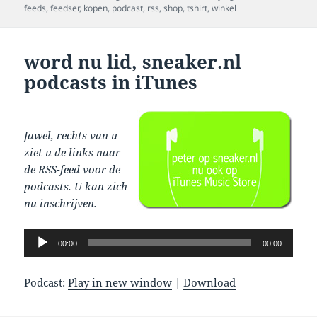
on
feeds
,
feedser
,
kopen
,
podcast
,
rss
,
shop
,
tshirt
,
winkel
word nu lid, sneaker.nl
podcasts in iTunes
Jawel, rechts van u
ziet u de links naar
de RSS-feed voor de
podcasts. U kan zich
nu inschrijven.
Audio
00:00
00:00
Player
Podcast:
Play in new window
|
Download