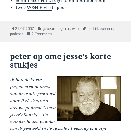
Sennheiser HD 212
gesloten hoofdtelefoon
twee
W&H HM 6
tripods
Posted
Categories
Tags
21-07-2007
gebeuren
,
geluid
,
web
bedrijf
,
opname
,
on
on spannend! mijn eerste bedrijfspodcast
podcast
2 Comments
peter op ome jesse’s korte
stukjes
Ik had de korte
fragmenten podcast
van deze site gestuurd
naar P.W. Fenton’s
nieuwe podcast
“Uncle
Jesse’s Shorts”
. En
wonder boven wonder
ben ik gespeeld in
de tweede aflevering van zijn