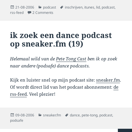
Posted
Categories
Tags
21-08-2006
podcast
inschrijven
,
itunes
,
lid
,
podcast
,
on
on word nu lid, sneaker.nl podcasts in iTunes
rss-feed
2 Comments
ik zoek een dance podcast
op sneaker.fm (19)
Helemaal wild van de
Pete Tong Cast
ben ik op zoek
naar andere (podsafe) dance podcasts.
Kijk en luister snel op mijn podcast site:
sneaker.fm
.
Of wordt direct lid van het podcast abonnement:
de
rss-feed
. Veel plezier!
Posted
Categories
Tags
09-08-2006
sneaker.fm
dance
,
pete-tong
,
podcast
,
on
podsafe
Posts