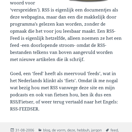
woord voor
‘verspreiden’). RSS is eigenlijk een documentjes als
deze webpagina, maar dan een die makkelijk door
programma’s gelezen kan worden, zonder de
opmaak die het voor jou leesbaar maakt. Een RSS-
Feed is eigenlijk hetzelfde, alleen noemen ze het een
feed -een doorlopende stroom- omdat de RSS-
bestanden telkens van boven aangevuld worden
met nieuwe artikelen die ik schrijf.
Goed, een ‘feed’ heeft als meervoud ‘feeds’, wat in
het Nederlands klinkt als ‘fiets’. Omdat ik me nogal
wat bezig hou met RSS vanwege deze site en mijn
podcasts en ook van fietsen hou, ben ik dus een
RSS/Fietser, of weer terug vertaald naar het Engels:
RSS-FEEDSER.
Posted
Categories
Tags
31-08-2006
blog
,
de vorm
,
deze
,
hebbuh
,
jargon
feed
,