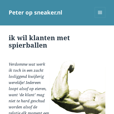
Peter op sneaker.nl
MENU
AND
WIDGETS
ik wil klanten met
spierballen
Verdomme wat werk
ik toch in een zacht
losliggend kwijlerig
wereldje! Iedereen
loopt alsof op eieren,
want ‘de klant’ mag
niet te hard geschud
worden alsof de
relatie elk moment een