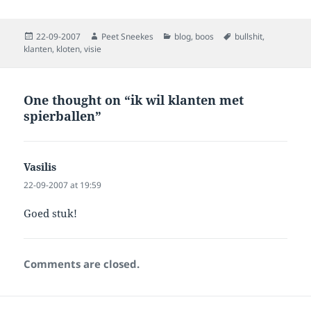
Posted
Author
Categories
Tags
22-09-2007
Peet Sneekes
blog
,
boos
bullshit
,
on
klanten
,
kloten
,
visie
One thought on “ik wil klanten met
spierballen”
Vasilis
says:
22-09-2007 at 19:59
Goed stuk!
Comments are closed.
Post