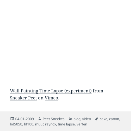
Wall Painting Time Lapse (experiment)
from
Sneaker Peet
on
Vimeo
.
Posted
Author
Categories
Tags
04-01-2009
Peet Sneekes
blog
,
video
cake
,
canon
,
on
hd5050
,
hf100
,
muur
,
raynox
,
time lapse
,
verfen