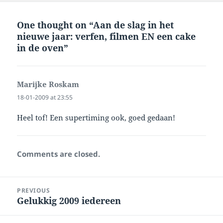
One thought on “Aan de slag in het
nieuwe jaar: verfen, filmen EN een cake
in de oven”
Marijke Roskam
says:
18-01-2009 at 23:55
Heel tof! Een supertiming ook, goed gedaan!
Comments are closed.
Post
PREVIOUS
navigation
Gelukkig 2009 iedereen
Previous
post: