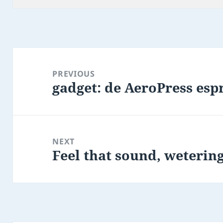
Post
navigation
PREVIOUS
gadget: de AeroPress es
Previous
post:
NEXT
Feel that sound, weterin
Next
post: