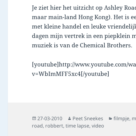
Je ziet hier het uitzicht op Ashley Ro
maar main-land Hong Kong). Het is ee
met kleine handel en leuke vriendeli
dagen mijn vertrek in een piepklein 
muziek is van de Chemical Brothers.
[youtube]http://www.youtube.com/wa
v=WbImMFF5xc4[/youtube]
Posted
Author
Categorie
27-03-2010
Peet Sneekes
filmpje
,
m
on
road
,
robbert
,
time lapse
,
video