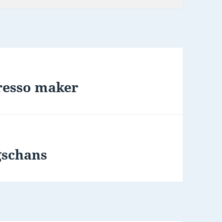
presso maker
gschans