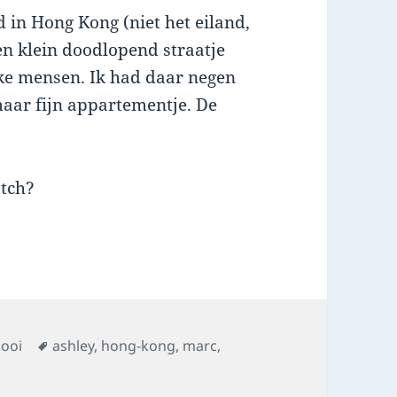
ad in Hong Kong (niet het eiland,
n klein doodlopend straatje
jke mensen. Ik had daar negen
maar fijn appartementje. De
tch?
s
Tags
ooi
ashley
,
hong-kong
,
marc
,