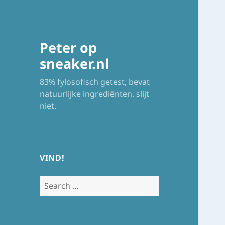
Peter op
sneaker.nl
83% fylosofisch getest, bevat
natuurlijke ingrediënten, slijt
niet.
VIND!
Search
for: