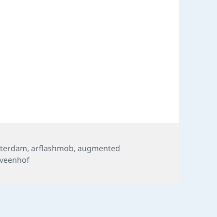
s
terdam
,
arflashmob
,
augmented
 veenhof