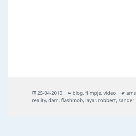
Posted
Categories
Tag
25-04-2010
blog
,
filmpje
,
video
ams
on
reality
,
dam
,
flashmob
,
layar
,
robbert
,
sander