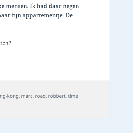
jke mensen. Ik had daar negen
maar fijn appartementje. De
tch?
ng-kong
,
marc
,
road
,
robbert
,
time