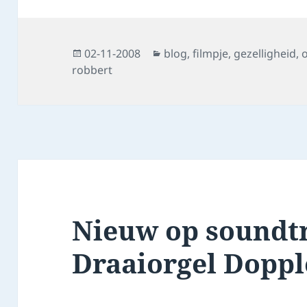
Posted
Categories
02-11-2008
blog
,
filmpje
,
gezelligheid
,
on
robbert
Nieuw op soundtr
Draaiorgel Doppl