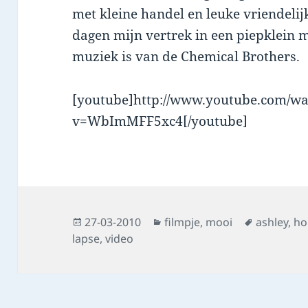
met kleine handel en leuke vriendeli
dagen mijn vertrek in een piepklein 
muziek is van de Chemical Brothers.
[youtube]http://www.youtube.com/wa
v=WbImMFF5xc4[/youtube]
Posted
Categories
Tags
27-03-2010
filmpje
,
mooi
ashley
,
ho
on
lapse
,
video