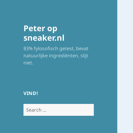
Peter op
sneaker.nl
83% fylosofisch getest, bevat
natuurlijke ingrediënten, slijt
niet.
VIND!
Search
for: