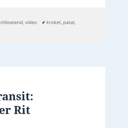
Tags
ontboeiend
,
video
kroket
,
patat
,
ansit:
er Rit