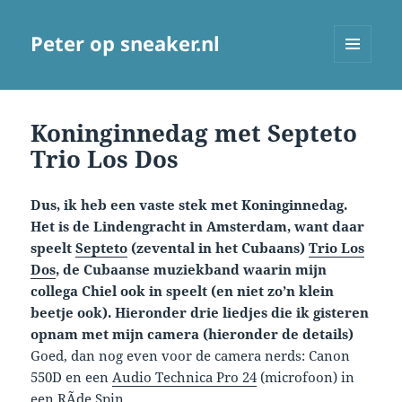
Peter op sneaker.nl
MENU
AND
WIDGETS
Koninginnedag met Septeto
Trio Los Dos
Dus, ik heb een vaste stek met Koninginnedag.
Het is de Lindengracht in Amsterdam, want daar
speelt
Septeto
(zevental in het Cubaans)
Trio Los
Dos
, de Cubaanse muziekband waarin mijn
collega Chiel ook in speelt (en niet zo’n klein
beetje ook). Hieronder drie liedjes die ik gisteren
opnam met mijn camera (hieronder de details)
Goed, dan nog even voor de camera nerds: Canon
550D en een
Audio Technica Pro 24
(microfoon) in
een RÃ¸de Spin.