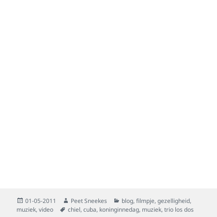
Posted
Author
Categories
01-05-2011
Peet Sneekes
blog
,
filmpje
,
gezelligheid
,
on
Tags
muziek
,
video
chiel
,
cuba
,
koninginnedag
,
muziek
,
trio los dos