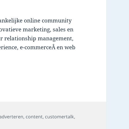
hankelijke online community
vatieve marketing, sales en
er relationship management,
perience, e-commerceÂ en web
Tags
adverteren
,
content
,
customertalk
,