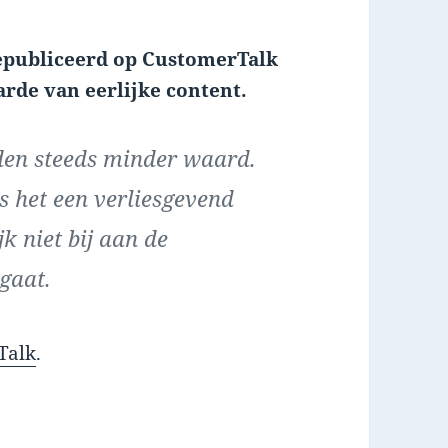
 gepubliceerd op CustomerTalk
rde van eerlijke content.
den steeds minder waard.
 het een verliesgevend
k niet bij aan de
gaat.
Talk
.