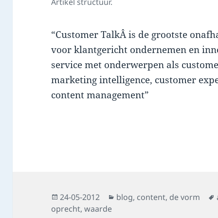
Artikel structuur.
“Customer TalkÂ is de grootste onaf
voor klantgericht ondernemen en inno
service met onderwerpen als custom
marketing intelligence, customer ex
content management”
Posted
Categories
24-05-2012
blog
,
content
,
de vorm
on
oprecht
,
waarde