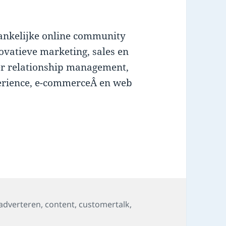
hankelijke online community
vatieve marketing, sales en
er relationship management,
perience, e-commerceÂ en web
Tags
adverteren
,
content
,
customertalk
,