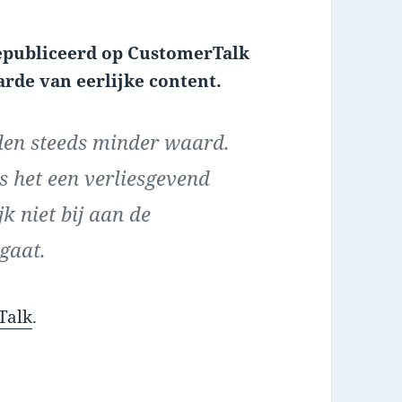
 gepubliceerd op CustomerTalk
rde van eerlijke content.
den steeds minder waard.
 het een verliesgevend
k niet bij aan de
gaat.
Talk
.