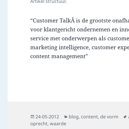
Artikel structuur.
“Customer TalkÂ is de grootste onaf
voor klantgericht ondernemen en inno
service met onderwerpen als custom
marketing intelligence, customer ex
content management”
Posted
Categories
24-05-2012
blog
,
content
,
de vorm
on
oprecht
,
waarde