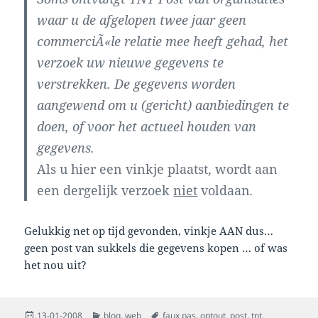
waar u de afgelopen twee jaar geen
commerciÃ«le relatie mee heeft gehad, het
verzoek uw nieuwe gegevens te
verstrekken. De gegevens worden
aangewend om u (gericht) aanbiedingen te
doen, of voor het actueel houden van
gegevens.
Als u hier een vinkje plaatst, wordt aan
een dergelijk verzoek
niet
voldaan
.
Gelukkig net op tijd gevonden, vinkje AAN dus…
geen post van sukkels die gegevens kopen … of was
het nou uit?
Posted
Categories
Tags
13-01-2008
blog
,
web
faux pas
,
optout
,
post
,
tnt
,