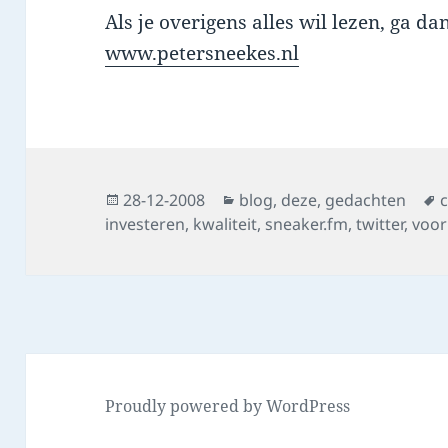
Als je overigens alles wil lezen, ga d
www.petersneekes.nl
Posted
Categories
28-12-2008
blog
,
deze
,
gedachten
on
investeren
,
kwaliteit
,
sneaker.fm
,
twitter
,
voo
Proudly powered by WordPress