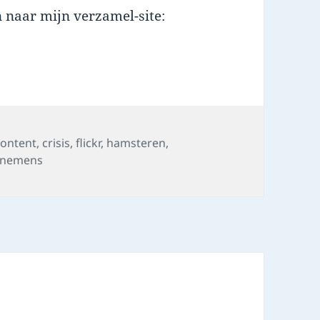
an naar mijn verzamel-site:
Tags
content
,
crisis
,
flickr
,
hamsteren
,
rnemens