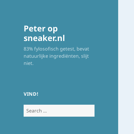
Peter op
sneaker.nl
83% fylosofisch getest, bevat
natuurlijke ingrediënten, slijt
niet.
VIND!
Search
for: