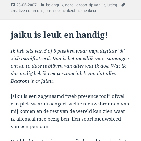
Posted
Categories
Tags
23-06-2007
belangrijk
,
deze
,
jargon
,
tip van jip
,
uitleg
on
creative-commons
,
licence
,
sneaker.fm
,
sneaker.nl
jaiku is leuk en handig!
Ik heb iets van 5 of 6 plekken waar mijn digitale ‘ik’
zich manifesteerd. Dan is het moeilijk voor sommigen
om up to date te blijven van alles wat ik doe. Wat ik
dus nodig heb ik een verzamelplek van dat alles.
Daarom is er Jaiku.
Jaiku is een zogenaamd “web presence tool” ofwel
een plek waar ik aangeef welke nieuwsbronnen van
mij komen en de rest van de wereld kan zien waar
ik allemaal mee bezig ben. Een soort nieuwsfeed
van een persoon.