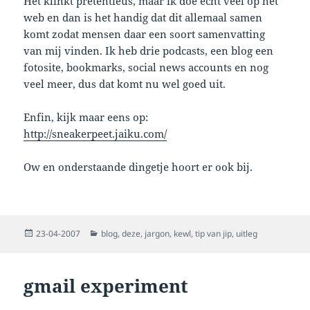
Het klinkt pretentieus, maar ik doe echt veel op het
web en dan is het handig dat dit allemaal samen
komt zodat mensen daar een soort samenvatting
van mij vinden. Ik heb drie podcasts, een blog een
fotosite, bookmarks, social news accounts en nog
veel meer, dus dat komt nu wel goed uit.
Enfin, kijk maar eens op:
http://sneakerpeet.jaiku.com/
Ow en onderstaande dingetje hoort er ook bij.
Posted
Categories
23-04-2007
blog
,
deze
,
jargon
,
kewl
,
tip van jip
,
uitleg
on
gmail experiment