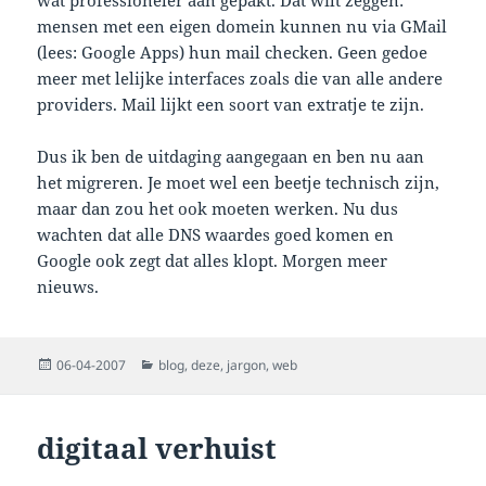
wat professioneler aan gepakt. Dat wilt zeggen:
mensen met een eigen domein kunnen nu via GMail
(lees: Google Apps) hun mail checken. Geen gedoe
meer met lelijke interfaces zoals die van alle andere
providers. Mail lijkt een soort van extratje te zijn.
Dus ik ben de uitdaging aangegaan en ben nu aan
het migreren. Je moet wel een beetje technisch zijn,
maar dan zou het ook moeten werken. Nu dus
wachten dat alle DNS waardes goed komen en
Google ook zegt dat alles klopt. Morgen meer
nieuws.
Posted
Categories
06-04-2007
blog
,
deze
,
jargon
,
web
on
digitaal verhuist