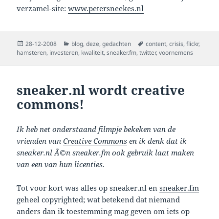
verzamel-site:
www.petersneekes.nl
Posted
Categories
Tags
28-12-2008
blog
,
deze
,
gedachten
content
,
crisis
,
flickr
,
on
hamsteren
,
investeren
,
kwaliteit
,
sneaker.fm
,
twitter
,
voornemens
sneaker.nl wordt creative
commons!
Ik heb net onderstaand filmpje bekeken van de
vrienden van
Creative Commons
en ik denk dat ik
sneaker.nl Ã©n sneaker.fm ook gebruik laat maken
van een van hun licenties.
Tot voor kort was alles op sneaker.nl en
sneaker.fm
geheel copyrighted; wat betekend dat niemand
anders dan ik toestemming mag geven om iets op