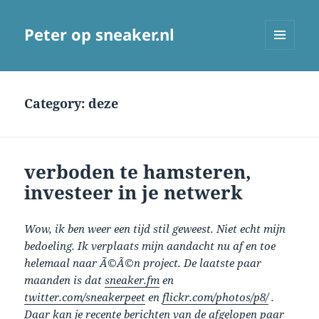
Peter op sneaker.nl
MENU
AND
WIDGETS
Category:
deze
verboden te hamsteren,
investeer in je netwerk
Wow, ik ben weer een tijd stil geweest. Niet echt mijn
bedoeling. Ik verplaats mijn aandacht nu af en toe
helemaal naar Ã©Ã©n project. De laatste paar
maanden is dat
sneaker.fm
en
twitter.com/sneakerpeet
en
flickr.com/photos/p8/
.
Daar kan je recente berichten van de afgelopen paar