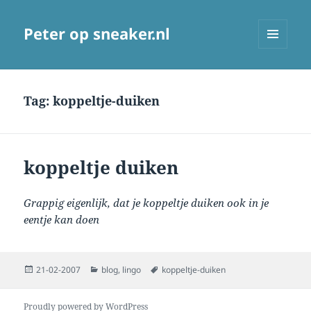
Peter op sneaker.nl
MENU
AND
WIDGETS
Tag:
koppeltje-duiken
koppeltje duiken
Grappig eigenlijk, dat je koppeltje duiken ook in je
eentje kan doen
Posted
Categories
Tags
21-02-2007
blog
,
lingo
koppeltje-duiken
on
Proudly powered by WordPress