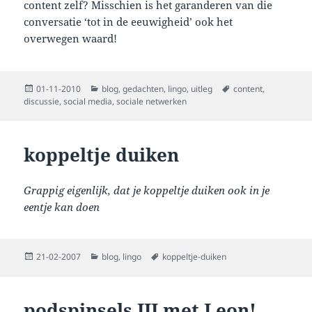
content zelf? Misschien is het garanderen van die
conversatie ‘tot in de eeuwigheid’ ook het
overwegen waard!
Posted
Categories
Tags
01-11-2010
blog
,
gedachten
,
lingo
,
uitleg
content
,
on
discussie
,
social media
,
sociale netwerken
koppeltje duiken
Grappig eigenlijk, dat je koppeltje duiken ook in je
eentje kan doen
Posted
Categories
Tags
21-02-2007
blog
,
lingo
koppeltje-duiken
on
podspinsels III met Leon!