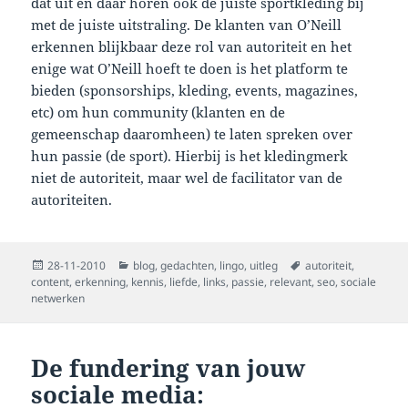
dat uit en daar horen ook de juiste sportkleding bij
met de juiste uitstraling. De klanten van O’Neill
erkennen blijkbaar deze rol van autoriteit en het
enige wat O’Neill hoeft te doen is het platform te
bieden (sponsorships, kleding, events, magazines,
etc) om hun community (klanten en de
gemeenschap daaromheen) te laten spreken over
hun passie (de sport). Hierbij is het kledingmerk
niet de autoriteit, maar wel de facilitator van de
autoriteiten.
Posted
Categories
Tags
28-11-2010
blog
,
gedachten
,
lingo
,
uitleg
autoriteit
,
on
content
,
erkenning
,
kennis
,
liefde
,
links
,
passie
,
relevant
,
seo
,
sociale
netwerken
De fundering van jouw
sociale media: