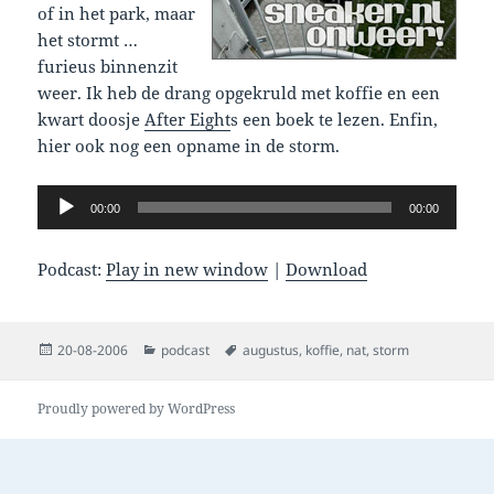
of in het park, maar
het stormt …
furieus binnenzit
weer. Ik heb de drang opgekruld met koffie en een
kwart doosje
After Eight
s een boek te lezen. Enfin,
hier ook nog een opname in de storm.
Audio
00:00
00:00
Player
Podcast:
Play in new window
|
Download
Posted
Categories
Tags
20-08-2006
podcast
augustus
,
koffie
,
nat
,
storm
on
Proudly powered by WordPress