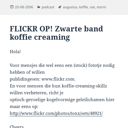
Posted
Categories
Tags
20-08-2006
podcast
augustus
,
koffie
,
nat
,
storm
on
FLICKR OP! Zwarte band
koffie creaming
Hola!
Voor mensjes die wel eens een (stock) fototje nodig
hebben of willen
publidingesen: www.flickr.com.
En voor mensen die hun koffie-creaming-skillz
willen verbeteren, richt je
optisch-gevoelige kogelvormige geleilichamen hier
maar eens op:
http://www.flickr.com/photos/tonx/sets/48921/
Cheers,