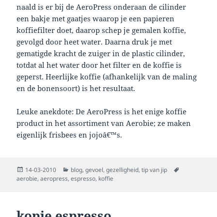
naald is er bij de AeroPress onderaan de cilinder
een bakje met gaatjes waarop je een papieren
koffiefilter doet, daarop schep je gemalen koffie,
gevolgd door heet water. Daarna druk je met
gematigde kracht de zuiger in de plastic cilinder,
totdat al het water door het filter en de koffie is
geperst. Heerlijke koffie (afhankelijk van de maling
en de bonensoort) is het resultaat.
Leuke anekdote: De AeroPress is het enige koffie
product in het assortiment van Aerobie; ze maken
eigenlijk frisbees en jojoâ€™s.
Posted
Categories
Tags
14-03-2010
blog
,
gevoel
,
gezelligheid
,
tip van jip
on
aerobie
,
aeropress
,
espresso
,
koffie
kopje espresso