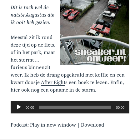
Dit is toch wel de
natste Augustus die
ik ooit heb gezien.
Meestal zit ik rond
deze tijd op de fiets,
of in het park, maar
het stormt …
furieus binnenzit
weer. Ik heb de drang opgekruld met koffie en een
kwart doosje
After Eight
s een boek te lezen. Enfin,
hier ook nog een opname in de storm.
Audio
00:00
00:00
Player
Podcast:
Play in new window
|
Download