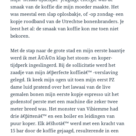
smaak van de koffie die mijn moeder maakte. Het
was meestal een slap oplosbakje, of -op zondag- een
kopje roodband van de Utrechtse bonenbranders. Je
leest het al: de smaak van koffie kon me toen niet
bekoren.
Met de stap naar de grote stad en mijn eerste baantje
werd ik met Ã©Ã©n klap het stoom- en koper-
tijdperk ingeslingerd. Bij de sollicitatie werd het
zaadje van mijn â€˜perfecte koffieâ€™ -verslaving
gelegd. Ik keek mijn ogen uit toen mijn eerst PZ
dame luid pratend over het lawaai van de live
gemalen bonen mijn eerste kopje espresso uit het
godenstof perste met een machine die zeker twee
meter breed was. Het monster van Vibiemme had
drie â€˜pittenâ€™ en een boiler en leidingen van
puur koper. Elk â€˜shotâ€™ werd met een kracht van
15 bar door de koffie gejaagd, resulterende in een