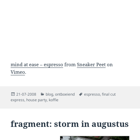
mind at ease – espresso
from
Sneaker Peet
on
Vimeo
.
Posted
Categories
Tags
21-07-2008
blog
,
ontboeiend
espresso
,
final cut
on
express
,
house party
,
koffie
fragment: storm in augustus