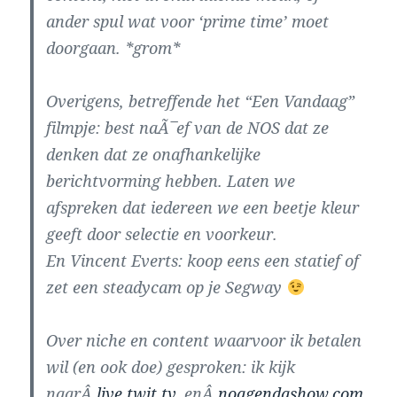
ander spul wat voor ‘prime time’ moet
doorgaan. *grom*
Overigens, betreffende het “Een Vandaag”
filmpje: best naÃ¯ef van de NOS dat ze
denken dat ze onafhankelijke
berichtvorming hebben. Laten we
afspreken dat iedereen we een beetje kleur
geeft door selectie en voorkeur.
En Vincent Everts: koop eens een statief of
zet een steadycam op je Segway
Over niche en content waarvoor ik betalen
wil (en ook doe) gesproken: ik kijk
naarÂ
live.twit.tv
, enÂ
noagendashow.com