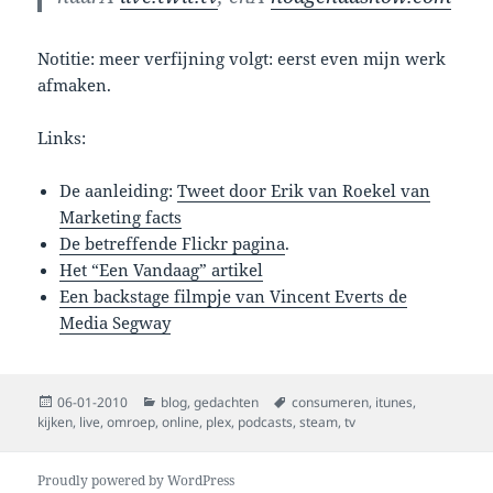
Notitie: meer verfijning volgt: eerst even mijn werk
afmaken.
Links:
De aanleiding:
Tweet door Erik van Roekel van
Marketing facts
De betreffende Flickr pagina
.
Het “Een Vandaag” artikel
Een backstage filmpje van Vincent Everts de
Media Segway
Posted
Categories
Tags
06-01-2010
blog
,
gedachten
consumeren
,
itunes
,
on
kijken
,
live
,
omroep
,
online
,
plex
,
podcasts
,
steam
,
tv
Proudly powered by WordPress