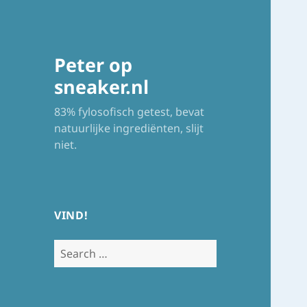
Peter op
sneaker.nl
83% fylosofisch getest, bevat
natuurlijke ingrediënten, slijt
niet.
VIND!
Search
for: