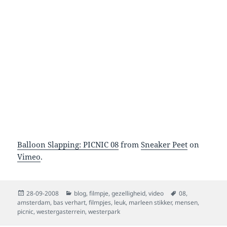
Balloon Slapping: PICNIC 08
from
Sneaker Peet
on
Vimeo
.
Posted
Categories
Tags
28-09-2008
blog
,
filmpje
,
gezelligheid
,
video
08
,
on
amsterdam
,
bas verhart
,
filmpjes
,
leuk
,
marleen stikker
,
mensen
,
picnic
,
westergasterrein
,
westerpark