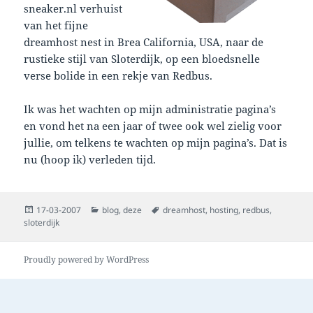
sneaker.nl verhuist
van het fijne
dreamhost nest in Brea California, USA, naar de
rustieke stijl van Sloterdijk, op een bloedsnelle
verse bolide in een rekje van Redbus.
Ik was het wachten op mijn administratie pagina’s
en vond het na een jaar of twee ook wel zielig voor
jullie, om telkens te wachten op mijn pagina’s. Dat is
nu (hoop ik) verleden tijd.
Posted
Categories
Tags
17-03-2007
blog
,
deze
dreamhost
,
hosting
,
redbus
,
on
sloterdijk
Proudly powered by WordPress