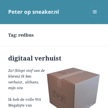
Peter op sneaker.nl
MENU
AND
WIDGETS
Tag:
redbus
digitaal verhuist
Zo! (klopt stof van de
kleren) Ik ben
verhuist.. althans,
mijn site.
Ik heb de volle 914
Megabyte van