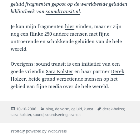
geluid fragmenten gepost op de wereldweide geluiden
bibliotheek van
soundtransit.nl
.
Je kan mijn fragmenten
hier
vinden, maar er zijn
nog een flinke 250 andere mensen met fijne,
ontroerende en schokkende geluiden van de hele
wereld.
Overigens: sound transit is een initiatief van een
goede vriendin
Sara Kolster
en haar partner
Derek
Holzer
, beide grond verzettende mensen op het
gebied van fijne media over de hele wereld.
Posted
Categories
Tags
10-10-2006
blog
,
de vorm
,
geluid
,
kunst
derek-holzer
,
on
sara-kolster
,
sound
,
soundseeing
,
transit
Proudly powered by WordPress