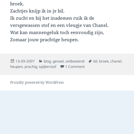
broek.
Zachtjes knijp ik in je bil.
Ik zucht en bij het inademen ruik ik de
versgewassen stof en een vleugje van Chanel.
Wat kan mannengeluk toch eenvoudig zijn,
Zomaar jouw prachtige heupen.
Posted
Categories
Tags
13-09-2007
blog
,
gevoel
,
ontboeiend
bil
,
broek
,
chanel
,
on
on prachtige heupen
heupen
,
prachig
,
spijkerstof
1 Comment
Proudly powered by WordPress