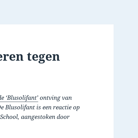
eren tegen
e ‘Blusolifant’
ontving van
De Blusolifant is een reactie op
e School, aangestoken door