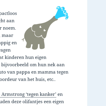
mpactloos
cht aan
er noem.
e, maar
appig en
ragen
dat kinderen hun eigen
e bijvoorbeeld om hun nek aan
 auto van pappa en mamma tegen
oordeur van het huis, etc..
 Armstrong ‘tegen kanker’
en
den deze olifantjes een eigen