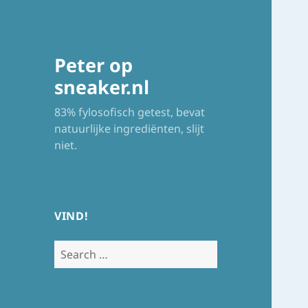
Peter op
sneaker.nl
83% fylosofisch getest, bevat
natuurlijke ingrediënten, slijt
niet.
VIND!
Search
for: