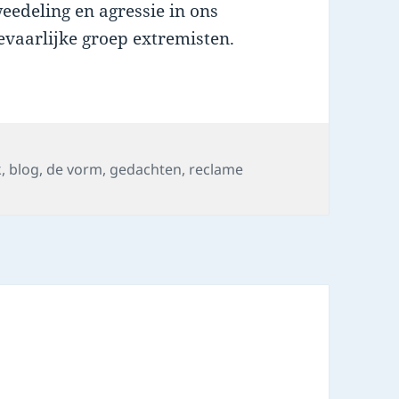
edeling en agressie in ons
evaarlijke groep extremisten.
s
k
,
blog
,
de vorm
,
gedachten
,
reclame