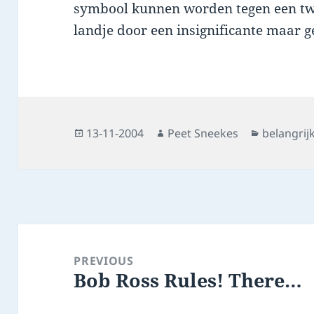
symbool kunnen worden tegen een twe
landje door een insignificante maar g
Posted
Author
Categorie
13-11-2004
Peet Sneekes
belangrij
on
Post
navigation
PREVIOUS
Bob Ross Rules! There…
Previous
post: