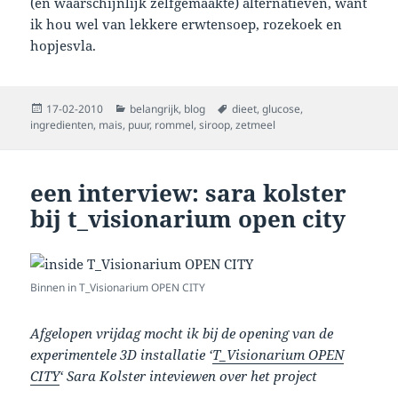
(en waarschijnlijk zelfgemaakte) alternatieven, want
ik hou wel van lekkere erwtensoep, rozekoek en
hopjesvla.
Posted
Categories
Tags
17-02-2010
belangrijk
,
blog
dieet
,
glucose
,
on
ingredienten
,
mais
,
puur
,
rommel
,
siroop
,
zetmeel
een interview: sara kolster
bij t_visionarium open city
Binnen in T_Visionarium OPEN CITY
Afgelopen vrijdag mocht ik bij de opening van de
experimentele 3D installatie ‘
T_Visionarium OPEN
CITY
‘ Sara Kolster inteviewen over het project