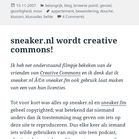
Posted
Categories
15-11-2007
belangrijk
,
blog
,
brownie point!
,
gevoel
,
on
Tags
gezelligheid
,
mooi
appartement
,
bewondering
,
douche
,
on ode aan de klusvader
klussen
,
klusvader
,
liefde
4 Comments
sneaker.nl wordt creative
commons!
Ik heb net onderstaand filmpje bekeken van de
vrienden van
Creative Commons
en ik denk dat ik
sneaker.nl Ã©n sneaker.fm ook gebruik laat maken
van een van hun licenties.
Tot voor kort was alles op sneaker.nl en
sneaker.fm
geheel copyrighted; wat betekend dat niemand
anders dan ik toestemming mag geven om iets op
deze site te reproduceren. Dus elke keer als iemand
iets wilde gebruiken van mijn site (een podcast,