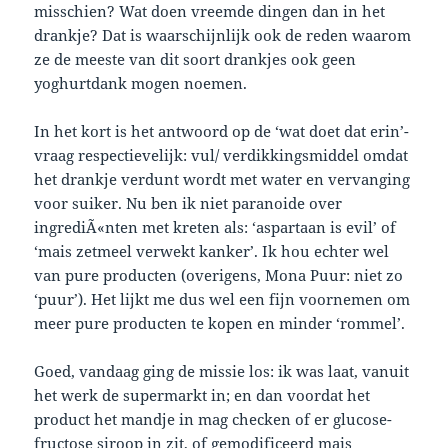
misschien? Wat doen vreemde dingen dan in het
drankje? Dat is waarschijnlijk ook de reden waarom
ze de meeste van dit soort drankjes ook geen
yoghurtdank mogen noemen.
In het kort is het antwoord op de ‘wat doet dat erin’-
vraag respectievelijk: vul/ verdikkingsmiddel omdat
het drankje verdunt wordt met water en vervanging
voor suiker. Nu ben ik niet paranoide over
ingrediÃ«nten met kreten als: ‘aspartaan is evil’ of
‘mais zetmeel verwekt kanker’. Ik hou echter wel
van pure producten (overigens, Mona Puur: niet zo
‘puur’). Het lijkt me dus wel een fijn voornemen om
meer pure producten te kopen en minder ‘rommel’.
Goed, vandaag ging de missie los: ik was laat, vanuit
het werk de supermarkt in; en dan voordat het
product het mandje in mag checken of er glucose-
fructose siroop in zit, of gemodificeerd mais