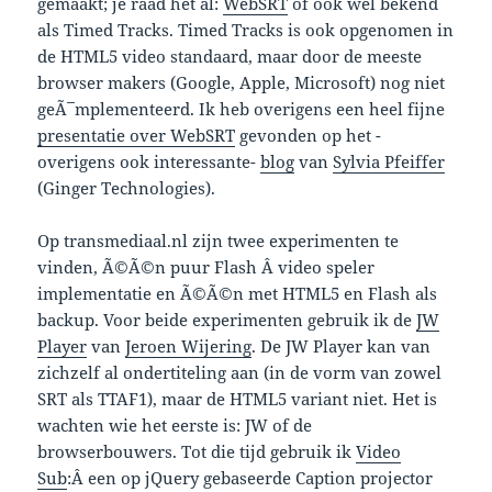
gemaakt; je raad het al:
WebSRT
of ook wel bekend
als Timed Tracks. Timed Tracks is ook opgenomen in
de HTML5 video standaard, maar door de meeste
browser makers (Google, Apple, Microsoft) nog niet
geÃ¯mplementeerd. Ik heb overigens een heel fijne
presentatie over WebSRT
gevonden op het -
overigens ook interessante-
blog
van
Sylvia Pfeiffer
(Ginger Technologies).
Op transmediaal.nl zijn twee experimenten te
vinden, Ã©Ã©n puur Flash Â video speler
implementatie en Ã©Ã©n met HTML5 en Flash als
backup. Voor beide experimenten gebruik ik de
JW
Player
van
Jeroen Wijering
. De JW Player kan van
zichzelf al ondertiteling aan (in de vorm van zowel
SRT als TTAF1), maar de HTML5 variant niet. Het is
wachten wie het eerste is: JW of de
browserbouwers. Tot die tijd gebruik ik
Video
Sub
:Â een op jQuery gebaseerde Caption projector