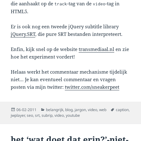
die aanhaakt op de
-tag van de
-tag in
track
video
HTML5.
Er is ook nog een tweede jQuery subtitle library
jQuery.SRT
, die pure SRT bestanden interpreteert.
Enfin, kijk snel op de website
transmediaal.nl
en zie
hoe het experiment vordert!
Helaas werkt het commentaar mechanisme tijdelijk
niet… Je kan eventueel commentaar en vragen
posten via mijn twitter:
twitter.com/sneakerpeet
Posted
Categories
Tags
06-02-2011
belangrijk
,
blog
,
jargon
,
video
,
web
caption
,
on
jwplayer
,
seo
,
srt
,
subrip
,
video
,
youtube
het ‘wat doet dat erin?’-niet-