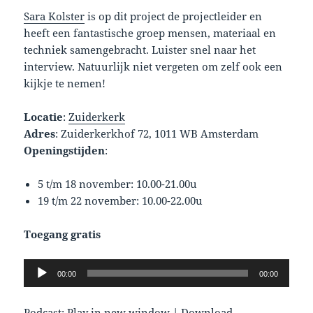
Sara Kolster
is op dit project de projectleider en
heeft een fantastische groep mensen, materiaal en
techniek samengebracht. Luister snel naar het
interview. Natuurlijk niet vergeten om zelf ook een
kijkje te nemen!
Locatie
:
Zuiderkerk
Adres
: Zuiderkerkhof 72, 1011 WB Amsterdam
Openingstijden
:
5 t/m 18 november: 10.00-21.00u
19 t/m 22 november: 10.00-22.00u
Toegang gratis
Audio
00:00
00:00
Player
Podcast:
Play in new window
|
Download