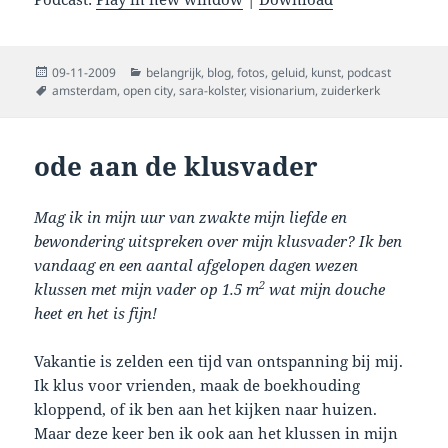
Posted
Categories
09-11-2009
belangrijk
,
blog
,
fotos
,
geluid
,
kunst
,
podcast
on
Tags
amsterdam
,
open city
,
sara-kolster
,
visionarium
,
zuiderkerk
ode aan de klusvader
Mag ik in mijn uur van zwakte mijn liefde en
bewondering uitspreken over mijn klusvader? Ik ben
vandaag en een aantal afgelopen dagen wezen
2
klussen met mijn vader op 1.5 m
wat mijn douche
heet en het is fijn!
Vakantie is zelden een tijd van ontspanning bij mij.
Ik klus voor vrienden, maak de boekhouding
kloppend, of ik ben aan het kijken naar huizen.
Maar deze keer ben ik ook aan het klussen in mijn