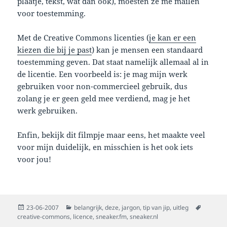
plaatje, tekst, wat dan ook), moesten ze me mailen
voor toestemming.
Met de Creative Commons licenties (
je kan er een
kiezen die bij je past
) kan je mensen een standaard
toestemming geven. Dat staat namelijk allemaal al in
de licentie. Een voorbeeld is: je mag mijn werk
gebruiken voor non-commercieel gebruik, dus
zolang je er geen geld mee verdiend, mag je het
werk gebruiken.
Enfin, bekijk dit filmpje maar eens, het maakte veel
voor mijn duidelijk, en misschien is het ook iets
voor jou!
Posted
Categories
Tags
23-06-2007
belangrijk
,
deze
,
jargon
,
tip van jip
,
uitleg
on
creative-commons
,
licence
,
sneaker.fm
,
sneaker.nl