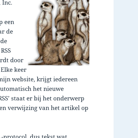
 Inc.
p een
ar de
 de
 RSS
rdt door
. Elke keer
mijn website, krijgt iedereen
automatisch het nieuwe
SS’ staat er bij het onderwerp
en verwijzing van het artikel op
L-protocol, dus tekst wat