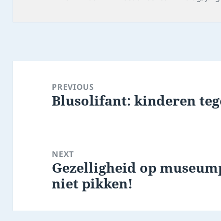
on
Post
navigation
PREVIOUS
Blusolifant: kinderen t
Previous
post:
NEXT
Gezelligheid op museump
Next
niet pikken!
post: