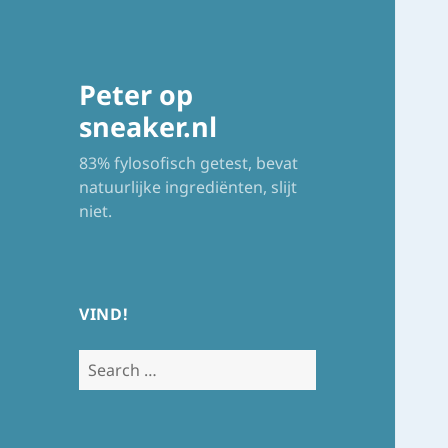
Peter op
sneaker.nl
83% fylosofisch getest, bevat
natuurlijke ingrediënten, slijt
niet.
VIND!
Search
for: