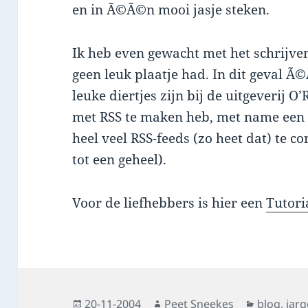
en in Ã©Ã©n mooi jasje steken.
Ik heb even gewacht met het schrijven
geen leuk plaatje had. In dit geval Ã
leuke diertjes zijn bij de uitgeverij O
met RSS te maken heb, met name een 
heel veel RSS-feeds (zo heet dat) te 
tot een geheel).
Voor de liefhebbers is hier een
Tutori
Posted
Author
Categorie
20-11-2004
Peet Sneekes
blog
,
jar