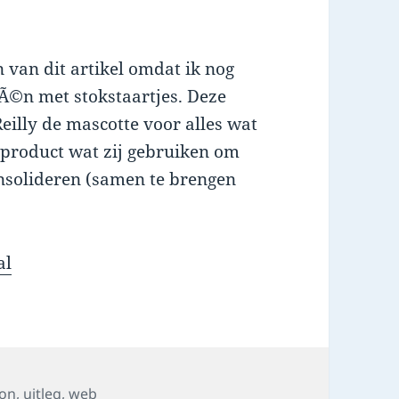
 van dit artikel omdat ik nog
©Ã©n met stokstaartjes. Deze
’Reilly de mascotte voor alles wat
product wat zij gebruiken om
consolideren (samen te brengen
al
s
gon
,
uitleg
,
web