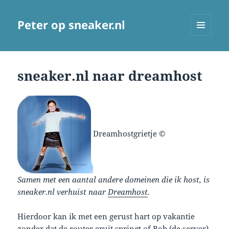
Peter op sneaker.nl
MENU
AND
WIDGETS
sneaker.nl naar dreamhost
Dreamhostgrietje ©
Samen met een aantal andere domeinen die ik host, is
sneaker.nl verhuist naar
Dreamhost
.
Hierdoor kan ik met een gerust hart op vakantie
zonder dat de router eruit springt of Bob (de server)