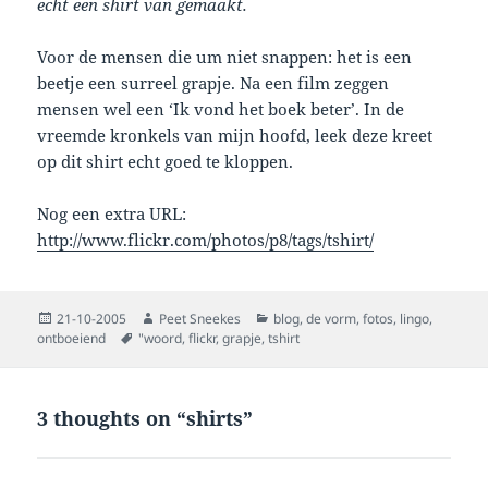
echt een shirt van gemaakt.
Voor de mensen die um niet snappen: het is een
beetje een surreel grapje. Na een film zeggen
mensen wel een ‘Ik vond het boek beter’. In de
vreemde kronkels van mijn hoofd, leek deze kreet
op dit shirt echt goed te kloppen.
Nog een extra URL:
http://www.flickr.com/photos/p8/tags/tshirt/
Posted
Author
Categories
21-10-2005
Peet Sneekes
blog
,
de vorm
,
fotos
,
lingo
,
on
Tags
ontboeiend
"woord
,
flickr
,
grapje
,
tshirt
3 thoughts on “shirts”