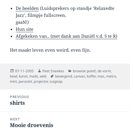
De beelden
(Luidsprekers op standje ‘Relaxedte
Jazz’, filmpje fullscreen,
gaaN!)
Hun site
Afgekeken van.. (met dank aan Daniël v.d. S te R)
Het maakt leven even weird, even fijn.
Posted
Author
Categories
07-11-2005
Peet Sneekes
brownie point!
,
de vorm
,
on
Tags
kewl
,
kunst
,
mails
,
web
bewegend
,
canvas
,
koffer
,
mac
,
metro
,
mini
,
parasiet
,
projector
,
zuignap
Post
PREVIOUS
navigation
shirts
Previous
post:
NEXT
Mooie droevenis
Next