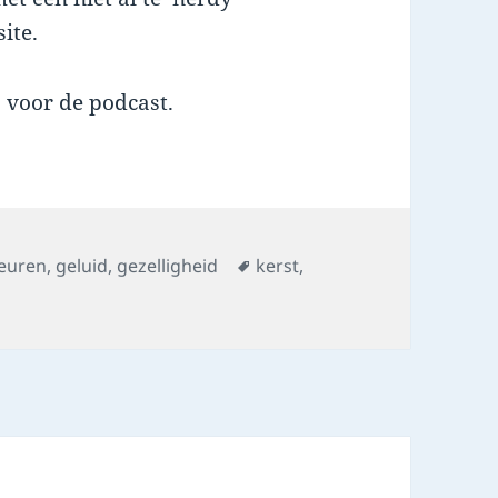
ite.
s voor de podcast.
s
Tags
euren
,
geluid
,
gezelligheid
kerst
,