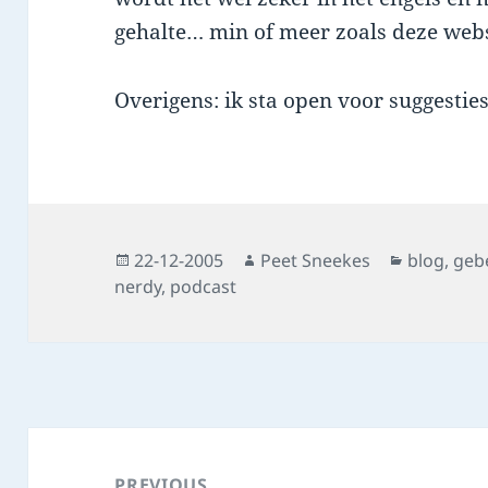
gehalte… min of meer zoals deze webs
Overigens: ik sta open voor suggestie
Posted
Author
Categorie
22-12-2005
Peet Sneekes
blog
,
geb
on
nerdy
,
podcast
Post
navigation
PREVIOUS