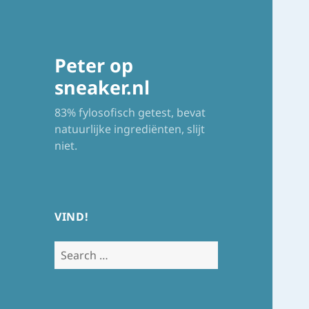
Peter op
sneaker.nl
83% fylosofisch getest, bevat
natuurlijke ingrediënten, slijt
niet.
VIND!
Search
for: