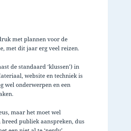
 druk met plannen voor de
, met dit jaar erg veel reizen.
aast de standaard ‘klussen’) in
ateriaal, website en techniek is
nog wel onderwerpen en een
aken.
ieus, maar het moet wel
n breed publiek aanspreken, dus
et een niet al te ‘nerdy’