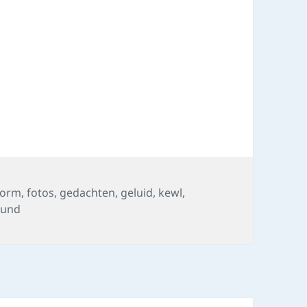
s
vorm
,
fotos
,
gedachten
,
geluid
,
kewl
,
ound