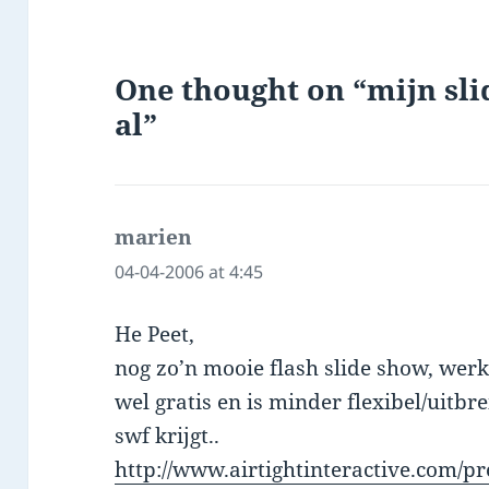
One thought on “mijn sli
al”
marien
says:
04-04-2006 at 4:45
He Peet,
nog zo’n mooie flash slide show, wer
wel gratis en is minder flexibel/uitbr
swf krijgt..
http://www.airtightinteractive.com/p