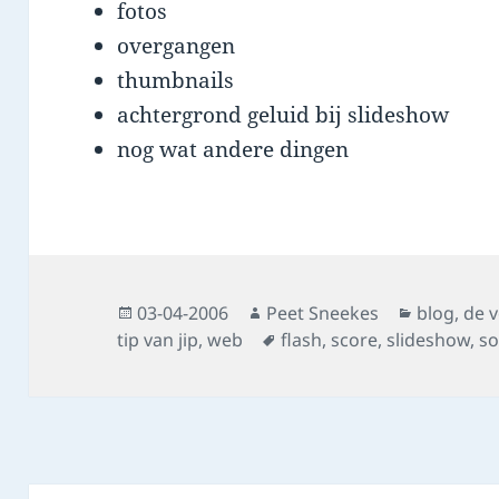
fotos
overgangen
thumbnails
achtergrond geluid bij slideshow
nog wat andere dingen
Posted
Author
Categorie
03-04-2006
Peet Sneekes
blog
,
de 
on
Tags
tip van jip
,
web
flash
,
score
,
slideshow
,
s