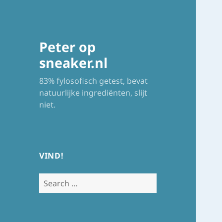
Peter op
sneaker.nl
83% fylosofisch getest, bevat
natuurlijke ingrediënten, slijt
niet.
VIND!
Search
for: