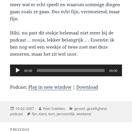
meer wat er echt speelt en waarom sommige dingen
gaan zoals ze gaan. Dus echt fijn, vermoeiend, maar
fijn.
Hihi, nu past dit stukje helemaal niet meer bij de
podcast … nouja, lekker belangrijk .. . Essentie: ik
ben nog wel een weekje of twee zoet met deze
meneren, maar het zit wel snor.
Audio
00:00
00:00
Player
Podcast:
Play in new window
|
Download
Posted
Author
Categories
10-02-2007
Peet Sneekes
gevoel
,
gezelligheid
,
on
Tags
podcast
fijn
,
klant
,
kort
,
persoonlijk
,
weekend
Post
PREVIOUS