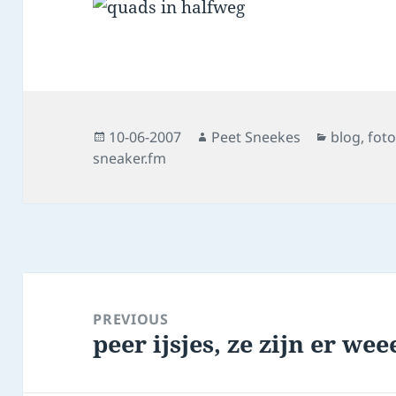
Posted
Author
Categorie
10-06-2007
Peet Sneekes
blog
,
fot
on
sneaker.fm
Post
navigation
PREVIOUS
peer ijsjes, ze zijn er wee
Previous
post: