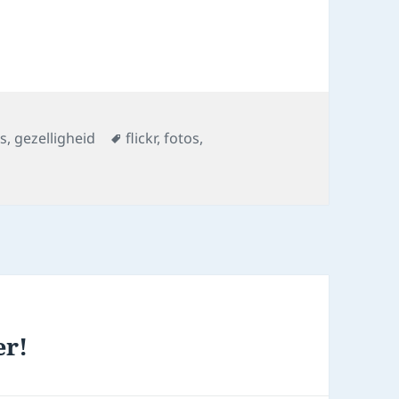
s
Tags
os
,
gezelligheid
flickr
,
fotos
,
er!