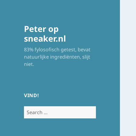
Peter op
sneaker.nl
83% fylosofisch getest, bevat
natuurlijke ingrediënten, slijt
niet.
VIND!
Search
for: