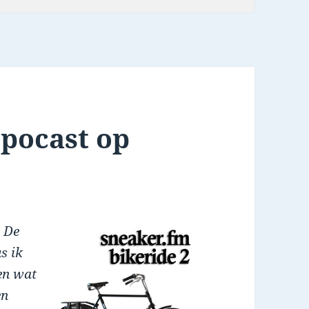
pocast op
. De
s ik
en wat
en