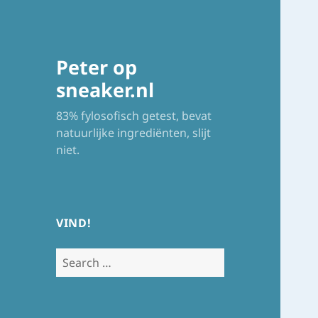
Peter op
sneaker.nl
83% fylosofisch getest, bevat
natuurlijke ingrediënten, slijt
niet.
VIND!
Search
for: