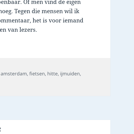
openbaar. Of men vind de eigen
oeg. Tegen die mensen wil ik
ommentaar, het is voor iemand
ren van lezers.
Tags
amsterdam
,
fietsen
,
hitte
,
ijmuiden
,
PAGE
2