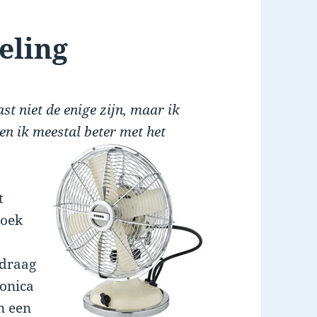
eling
ast niet de enige zijn, maar ik
en ik meestal beter met het
t
roek
 draag
ronica
n een