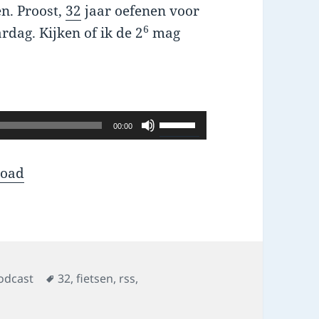
en. Proost,
32
jaar oefenen voor
6
dag. Kijken of ik de 2
mag
Use
00:00
Up/Down
Arrow
oad
keys
to
increase
or
decrease
Tags
odcast
32
,
fietsen
,
rss
,
volume.