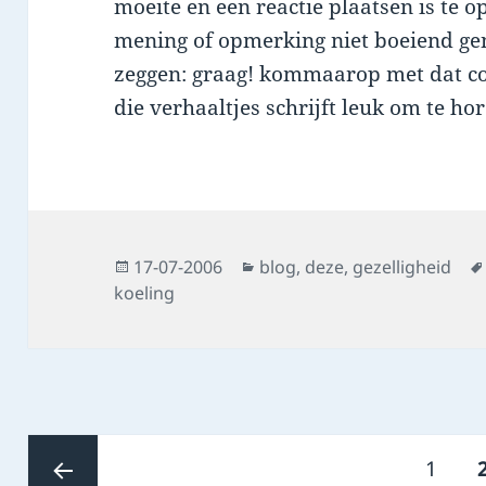
moeite en een reactie plaatsen is te 
mening of opmerking niet boeiend gen
zeggen: graag! kommaarop met dat c
die verhaaltjes schrijft leuk om te ho
Posted
Categories
17-07-2006
blog
,
deze
,
gezelligheid
on
koeling
Posts
Page
1
pagination