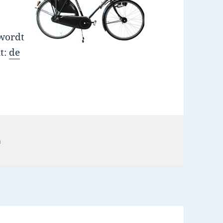
 wordt
t:
de
n