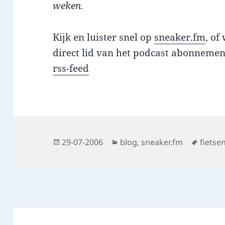
weken.
Kijk en luister snel op
sneaker.fm
, of
direct lid van het podcast abonnemen
rss-feed
Posted
Categories
Tags
29-07-2006
blog
,
sneaker.fm
fietse
on