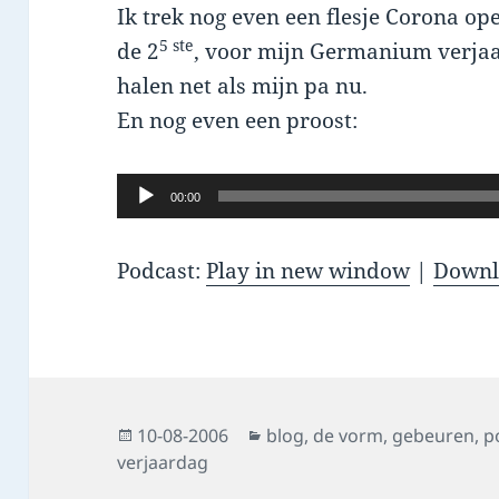
Ik trek nog even een flesje Corona op
5 ste
de 2
, voor mijn Germanium verjaar
halen net als mijn pa nu.
En nog even een proost:
Audio
00:00
Player
Podcast:
Play in new window
|
Downl
Posted
Categories
10-08-2006
blog
,
de vorm
,
gebeuren
,
p
on
verjaardag