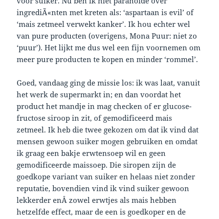
voor suiker. Nu ben ik niet paranoide over
ingrediÃ«nten met kreten als: ‘aspartaan is evil’ of
‘mais zetmeel verwekt kanker’. Ik hou echter wel
van pure producten (overigens, Mona Puur: niet zo
‘puur’). Het lijkt me dus wel een fijn voornemen om
meer pure producten te kopen en minder ‘rommel’.
Goed, vandaag ging de missie los: ik was laat, vanuit
het werk de supermarkt in; en dan voordat het
product het mandje in mag checken of er glucose-
fructose siroop in zit, of gemodificeerd mais
zetmeel. Ik heb die twee gekozen om dat ik vind dat
mensen gewoon suiker mogen gebruiken en omdat
ik graag een bakje erwtensoep wil en geen
gemodificeerde maissoep. Die siropen zijn de
goedkope variant van suiker en helaas niet zonder
reputatie, bovendien vind ik vind suiker gewoon
lekkerder enÂ zowel erwtjes als mais hebben
hetzelfde effect, maar de een is goedkoper en de