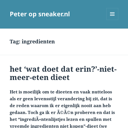
Peter op sneaker.nl
MENU
AND
WIDGETS
Tag:
ingredienten
het ‘wat doet dat erin?’-niet-
meer-eten dieet
Het is moeilijk om te dieeten en vaak nutteloos
als er geen levensstijl verandering bij zit, dat is
de reden waarom ik er eigenlijk nooit aan heb
gedaan. Toch ga ik er Ã©Ã©n proberen en dat is
het “ingrediÃ«ntenlijstjes lezen en spullen met
vreemde ingredienten niet kopen”-dieet (we