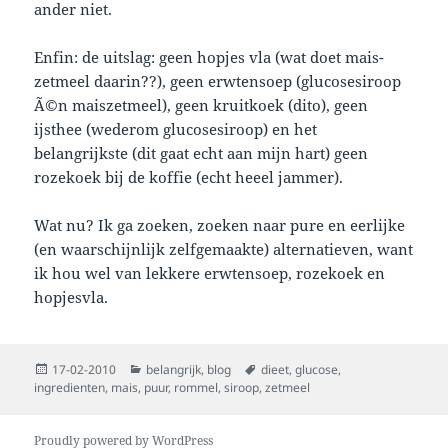
ander niet.
Enfin: de uitslag: geen hopjes vla (wat doet mais-
zetmeel daarin??), geen erwtensoep (glucosesiroop
Ã©n maiszetmeel), geen kruitkoek (dito), geen
ijsthee (wederom glucosesiroop) en het
belangrijkste (dit gaat echt aan mijn hart) geen
rozekoek bij de koffie (echt heeel jammer).
Wat nu? Ik ga zoeken, zoeken naar pure en eerlijke
(en waarschijnlijk zelfgemaakte) alternatieven, want
ik hou wel van lekkere erwtensoep, rozekoek en
hopjesvla.
Posted
Categories
Tags
17-02-2010
belangrijk
,
blog
dieet
,
glucose
,
on
ingredienten
,
mais
,
puur
,
rommel
,
siroop
,
zetmeel
Proudly powered by WordPress