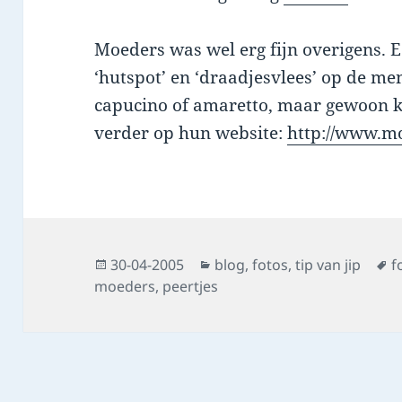
Moeders was wel erg fijn overigens. E
‘hutspot’ en ‘draadjesvlees’ op de m
capucino of amaretto, maar gewoon ko
verder op hun website:
http://www.m
Posted
Categories
T
30-04-2005
blog
,
fotos
,
tip van jip
f
on
moeders
,
peertjes