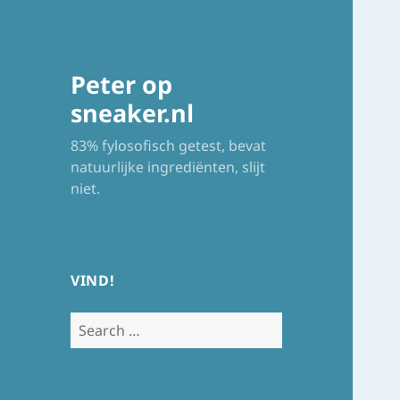
Peter op
sneaker.nl
83% fylosofisch getest, bevat
natuurlijke ingrediënten, slijt
niet.
VIND!
Search
for: