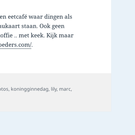
en eetcafé waar dingen als
enukaart staan. Ook geen
ffie .. met keek. Kijk maar
oeders.com/
.
ags
otos
,
koningginnedag
,
lily
,
marc
,