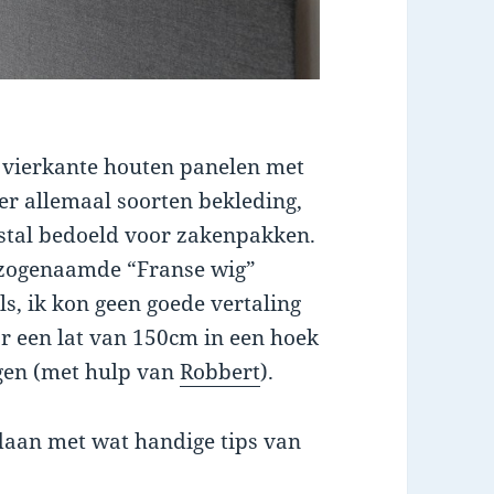
m vierkante houten panelen met
r allemaal soorten bekleding,
estal bedoeld voor zakenpakken.
 zogenaamde “Franse wig”
els, ik kon geen goede vertaling
or een lat van 150cm in een hoek
agen (met hulp van
Robbert
).
edaan met wat handige tips van