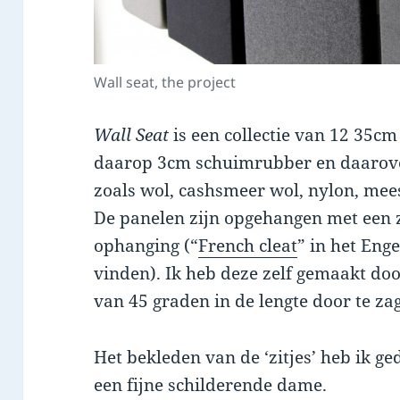
Wall seat, the project
Wall Seat
is een collectie van 12 35c
daarop 3cm schuimrubber en daarove
zoals wol, cashsmeer wol, nylon, me
De panelen zijn opgehangen met een
ophanging (“
French cleat
” in het Eng
vinden). Ik heb deze zelf gemaakt do
van 45 graden in de lengte door te z
Het bekleden van de ‘zitjes’ heb ik g
een fijne schilderende dame.