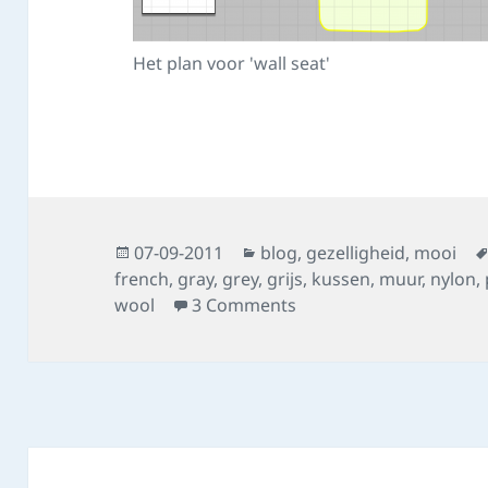
Het plan voor 'wall seat'
Posted
Categories
07-09-2011
blog
,
gezelligheid
,
mooi
on
french
,
gray
,
grey
,
grijs
,
kussen
,
muur
,
nylon
,
on Project: Wall Seat
wool
3 Comments