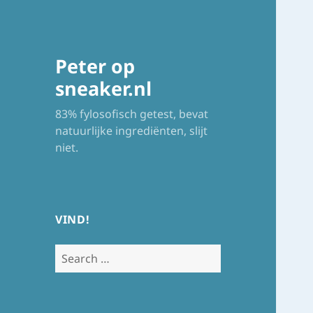
Peter op
sneaker.nl
83% fylosofisch getest, bevat
natuurlijke ingrediënten, slijt
niet.
VIND!
Search
for: