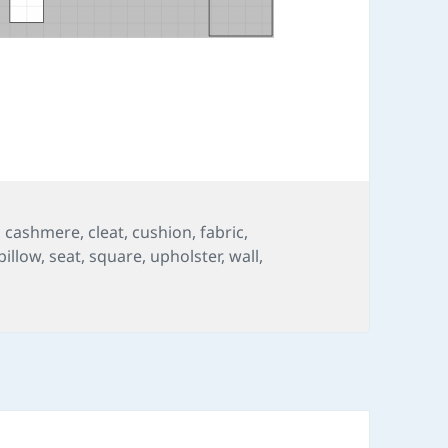
Tags
cashmere
,
cleat
,
cushion
,
fabric
,
pillow
,
seat
,
square
,
upholster
,
wall
,