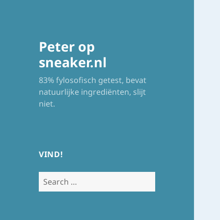
Peter op
sneaker.nl
83% fylosofisch getest, bevat
natuurlijke ingrediënten, slijt
niet.
VIND!
Search
for: