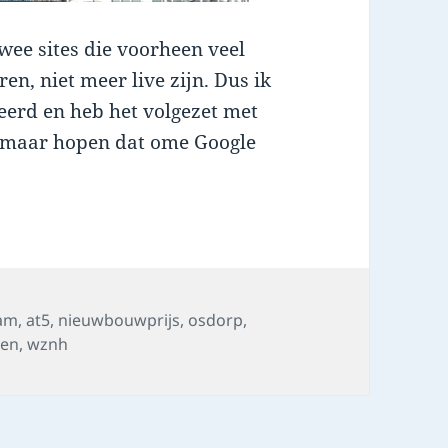
wee sites die voorheen veel
en, niet meer live zijn. Dus ik
reerd en heb het volgezet met
u maar hopen dat ome Google
am
,
at5
,
nieuwbouwprijs
,
osdorp
,
ren
,
wznh