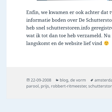
Enfin, we kwamen er ook achter dat t
informatie boden over De Schutterstor
heb snel schutterstoren.info geregist
wat ik tot dan toe heb verzameld. N
langskomt en de website lief vind
Posted
Categories
Tags
22-09-2008
blog
,
de vorm
amsterd
on
parool
,
prijs
,
robbert-ritmeester
,
schuttersto