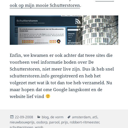
ook op mijn mooie Schutterstoren
.
Enfin, we kwamen er ook achter dat twee sites die
voorheen veel informatie boden over De
Schutterstoren, niet meer live zijn. Dus ik heb snel
schutterstoren.info geregistreerd en heb het
volgezet met wat ik tot dan toe heb verzameld. Nu
maar hopen dat ome Google langskomt en de
website lief vind
Posted
Categories
Tags
22-09-2008
blog
,
de vorm
amsterdam
,
at5
,
on
nieuwbouwprijs
,
osdorp
,
parool
,
prijs
,
robbert-ritmeester
,
schutterstoren
,
wznh