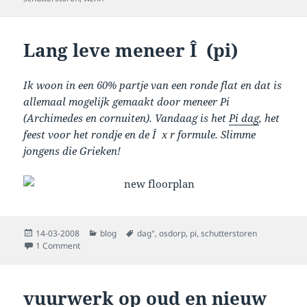
Lang leve meneer Î (pi)
Ik woon in een 60% partje van een ronde flat en dat is
allemaal mogelijk gemaakt door meneer Pi
(Archimedes en cornuiten). Vandaag is het
Pi dag
, het
feest voor het rondje en de Î x r formule. Slimme
jongens die Grieken!
Posted
Categories
Tags
14-03-2008
blog
dag"
,
osdorp
,
pi
,
schutterstoren
on
on Lang leve meneer Î (pi)
1 Comment
vuurwerk op oud en nieuw