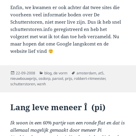
Enfin, we kwamen er ook achter dat twee sites die
voorheen veel informatie boden over De
Schutterstoren, niet meer live zijn. Dus ik heb snel
schutterstoren.info geregistreerd en heb het
volgezet met wat ik tot dan toe heb verzameld. Nu
maar hopen dat ome Google langskomt en de
website lief vind
Posted
Categories
Tags
22-09-2008
blog
,
de vorm
amsterdam
,
at5
,
on
nieuwbouwprijs
,
osdorp
,
parool
,
prijs
,
robbert-ritmeester
,
schutterstoren
,
wznh
Lang leve meneer Î (pi)
Ik woon in een 60% partje van een ronde flat en dat is
allemaal mogelijk gemaakt door meneer Pi