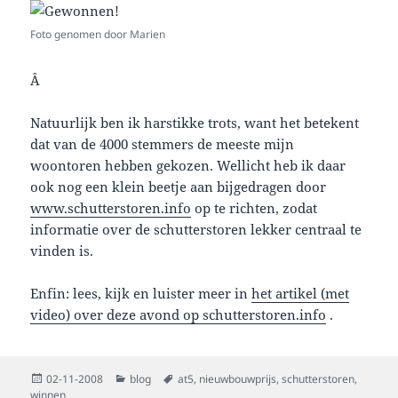
Foto genomen door Marien
Â
Natuurlijk ben ik harstikke trots, want het betekent
dat van de 4000 stemmers de meeste mijn
woontoren hebben gekozen. Wellicht heb ik daar
ook nog een klein beetje aan bijgedragen door
www.schutterstoren.info
op te richten, zodat
informatie over de schutterstoren lekker centraal te
vinden is.
Enfin: lees, kijk en luister meer in
het artikel (met
video) over deze avond op schutterstoren.info
.
Posted
Categories
Tags
02-11-2008
blog
at5
,
nieuwbouwprijs
,
schutterstoren
,
on
winnen