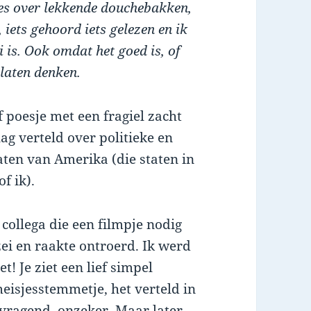
gnes over lekkende douchebakken,
, iets gehoord iets gelezen en ik
 is. Ook omdat het goed is, of
laten denken.
ef poesje met een fragiel zacht
ag verteld over politieke en
aten van Amerika (die staten in
f ik).
 collega die een filmpje nodig
zei en raakte ontroerd. Ik werd
t! Je ziet een lief simpel
meisjesstemmetje, het verteld in
afvragend, onzeker. Maar later