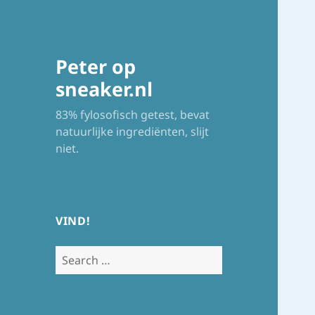
Peter op
sneaker.nl
83% fylosofisch getest, bevat
natuurlijke ingrediënten, slijt
niet.
VIND!
Search
for: