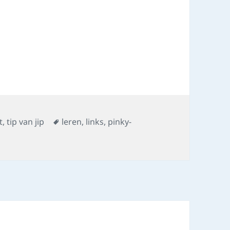
Tags
t
,
tip van jip
leren
,
links
,
pinky-