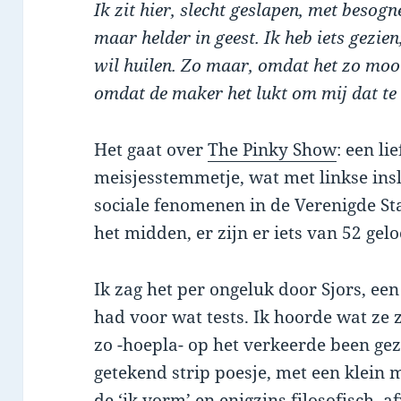
Ik zit hier, slecht geslapen, met beso
maar helder in geest. Ik heb iets gezien
wil huilen. Zo maar, omdat het zo mooi
omdat de maker het lukt om mij dat te 
Het gaat over
The Pinky Show
: een li
meisjesstemmetje, wat met linkse insl
sociale fenomenen in de Verenigde St
het midden, er zijn er iets van 52 geloo
Ik zag het per ongeluk door Sjors, een
had voor wat tests. Ik hoorde wat ze 
zo -hoepla- op het verkeerde been geze
getekend strip poesje, met een klein 
de ‘ik vorm’ en enigzins filosofisch, 