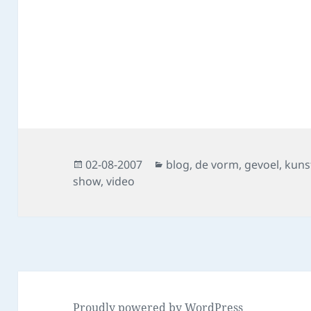
Posted
Categories
02-08-2007
blog
,
de vorm
,
gevoel
,
kuns
on
show
,
video
Proudly powered by WordPress