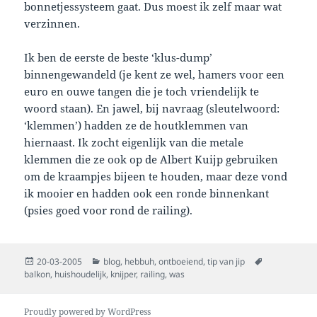
bonnetjessysteem gaat. Dus moest ik zelf maar wat
verzinnen.
Ik ben de eerste de beste ‘klus-dump’
binnengewandeld (je kent ze wel, hamers voor een
euro en ouwe tangen die je toch vriendelijk te
woord staan). En jawel, bij navraag (sleutelwoord:
‘klemmen’) hadden ze de houtklemmen van
hiernaast. Ik zocht eigenlijk van die metale
klemmen die ze ook op de Albert Kuijp gebruiken
om de kraampjes bijeen te houden, maar deze vond
ik mooier en hadden ook een ronde binnenkant
(psies goed voor rond de railing).
Posted
Categories
Tags
20-03-2005
blog
,
hebbuh
,
ontboeiend
,
tip van jip
on
balkon
,
huishoudelijk
,
knijper
,
railing
,
was
Proudly powered by WordPress