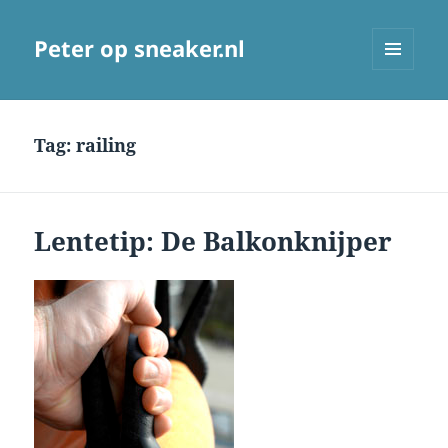
Peter op sneaker.nl
MENU
AND
WIDGETS
Tag:
railing
Lentetip: De Balkonknijper