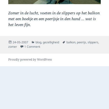
Zomer in de lucht, voeten in de slippers op het balkon
met een boekje en een peerijsje in den hand … wat is
het leven fijn.
Posted
Categories
Tags
24-05-2007
blog
,
gezelligheid
balkon
,
peerijs
,
slippers
,
on
on peer ijsjes, ze zijn er weeer!
zomer
1 Comment
Proudly powered by WordPress