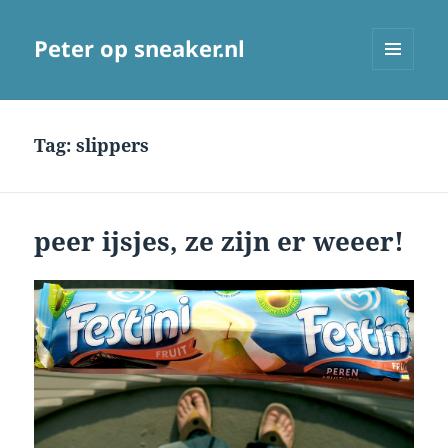
Peter op sneaker.nl
MENU
AND
WIDGETS
Tag:
slippers
peer ijsjes, ze zijn er weeer!