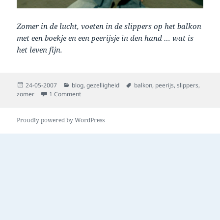
Zomer in de lucht, voeten in de slippers op het balkon
met een boekje en een peerijsje in den hand … wat is
het leven fijn.
Posted
Categories
Tags
24-05-2007
blog
,
gezelligheid
balkon
,
peerijs
,
slippers
,
on
on peer ijsjes, ze zijn er weeer!
zomer
1 Comment
Proudly powered by WordPress