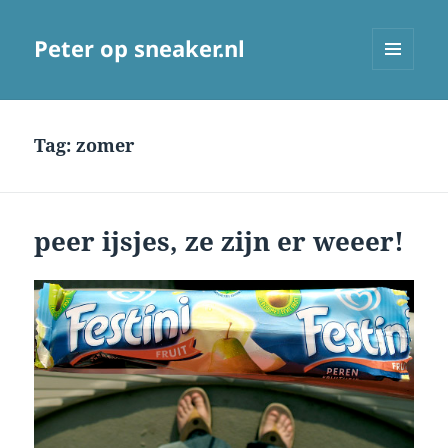
Peter op sneaker.nl
MENU
AND
WIDGETS
Tag:
zomer
peer ijsjes, ze zijn er weeer!