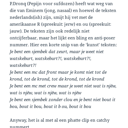
P.Dronq (Pepijn voor sufdozen) heeft wat weg van
die van Eminem (jong, nasaal) en hoewel de teksten
nederlands(ish) zijn, smijt hij vet met de
amerikaanse R (spreekuit: jerw) en ou (spreekuit:
jauw). De teksten zijn ook redelijk niet
ontcijferbaar, maar het lijkt een bling en anti-poser
nummer. Hier een korte snip van de ‘kunst’ teksten:
Je bent een sjembek dat zeurt, maar je weet niet
watskeburt, watskeburt?!, watskeburt?!,
watskeburt?!
Je bent een mc dat front maar je komt niet tot de
krond, tot de krond, tot de krond, tot de krond
Je bent een mc met crew maar je weet niet wat is njêw,
wat is njêw, wat is njêw, wat is njêw
Je bent een sjembek zonder clou en je bent niet bout it
bou, bout it bou, bout it b ou, bout it bou
Anyway, het is al met al een phatte clip en catchy
nummert.