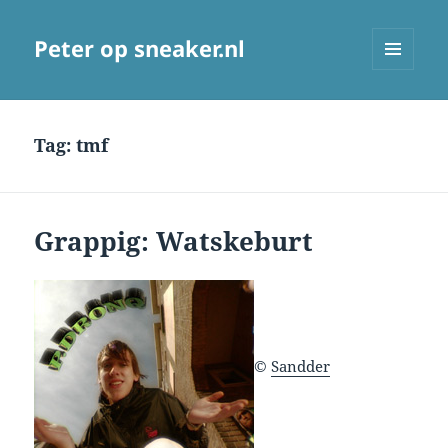
Peter op sneaker.nl
MENU
AND
WIDGETS
Tag:
tmf
Grappig: Watskeburt
©
Sandder