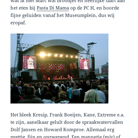
was ik met Marc wat broodjes en heerlijke taart aan
het eten bij
Pasta Di Mama
op de PC H, en hoorde
fijne geluiden vanaf het Museumplein, dus wij
eropaf.
Het bleek Kresip, Frank Boeijen, Kane, Extreme e.a.
te zijn, aanelkaar gelult door de spraakwatervallen
Dolf Jansen en Howard Komproe. Allemaal erg
prettig, fijn en opzwepend. Een mannetje (m/v) of