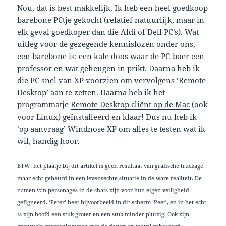
Nou, dat is best makkelijk. Ik heb een heel goedkoop
barebone PCtje gekocht (relatief natuurlijk, maar in
elk geval goedkoper dan die Aldi of Dell PC’s). Wat
uitleg voor de gezegende kennislozen onder ons,
een barebone is: een kale doos waar de PC-boer een
professor en wat geheugen in prikt. Daarna heb ik
die PC snel van XP voorzien om vervolgens ‘Remote
Desktop’ aan te zetten. Daarna heb ik het
programmatje
Remote Desktop cliënt op de Mac
(ook
voor
Linux
) geïnstalleerd en klaar! Dus nu heb ik
‘op aanvraag’ Windnose XP om alles te testen wat ik
wil, handig hoor.
BTW: het plaatje bij dit artikel is geen resultaat van grafische truckage,
maar echt gebeurd in een levensechte situatie in de ware realiteit. De
namen van personages in de chats zijn voor hun eigen veiligheid
gefigneerd. ‘Peter’ heet bijvoorbeeld in dit scherm ‘Peet’, en in het echt
is zijn hoofd een stuk groter en een stuk minder pluizig. Ook zijn