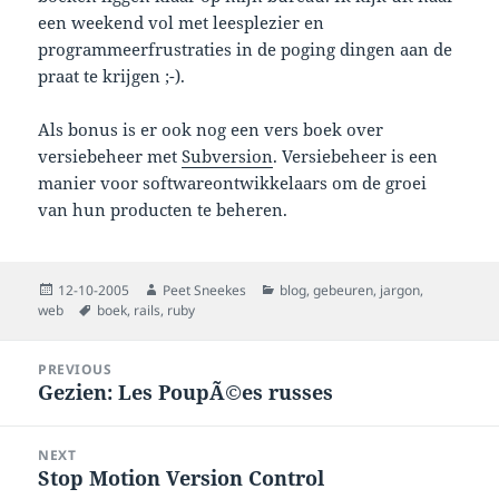
een weekend vol met leesplezier en
programmeerfrustraties in de poging dingen aan de
praat te krijgen ;-).
Als bonus is er ook nog een vers boek over
versiebeheer met
Subversion
. Versiebeheer is een
manier voor softwareontwikkelaars om de groei
van hun producten te beheren.
Posted
Author
Categories
12-10-2005
Peet Sneekes
blog
,
gebeuren
,
jargon
,
on
Tags
web
boek
,
rails
,
ruby
Post
PREVIOUS
navigation
Gezien: Les PoupÃ©es russes
Previous
post:
NEXT
Stop Motion Version Control
Next